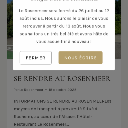
Le Rosenmeer sera fermé du 26 juillet au 12
août inclus. Nous aurons le plaisir de vous
retrouver à partir du 13 août. Nous vous
souhaitons un très bel été et avons hâte de
vous accueillir à nouveau !
FERMER
NOUS ÉCRIRE
INFORMATIONS
SE RENDRE AU ROSENMEER
Par
Le Rosenmeer
18 octobre 2025
INFORMATIONS SE RENDRE AU ROSENMEERLes
moyens de transport à proximité Situé à
Rosheim, au cœur de l’Alsace, l’Hôtel-
Restaurant Le Rosenmeer…