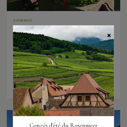
EVENEMENT
DÉJEUNER DANS L’HERBE
×
Par
Le Rosenmeer
1 janvier 2026
EVENEMENTS Déjeuner dans l’herbeSamedi 15
aout 2026 Le samedi 15 août, venez vivre une
expérience gastronomique unique au jardin
du…
DÉJEUNER
LIRE LA SUITE
DANS
L’HERBE
Congés d'été du Rosenmeer