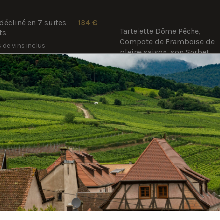
écliné en 7 suites
134 €
Tartelette Dôme Pêche,
ts
Compote de Framboise de
s de vins inclus
pleine saison, son Sorbet
SELON LES SAISONS
A LA CARTE