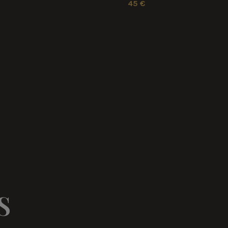
45 €
S