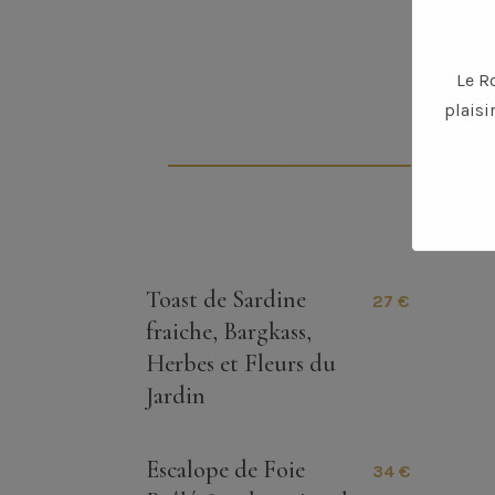
Le R
plaisi
Toast de Sardine
27 €
fraiche, Bargkass,
Herbes et Fleurs du
Jardin
Escalope de Foie
34 €