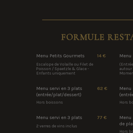
FORMULE REST
Menu Petits Gourmets
14 €
Menu 
Escalope de Volaille ou Filet de
(Entrée
Poisson / Spaetzle & Glace -
autour 
Enfants uniquement
Momen
Menu servi en 3 plats
62 €
Menu s
(entrée/plat/dessert)
(entré
Hors boissons
Hors b
Menu servi en 3 plats
77 €
Menu d
de pla
2 verres de vins inclus
Hors b