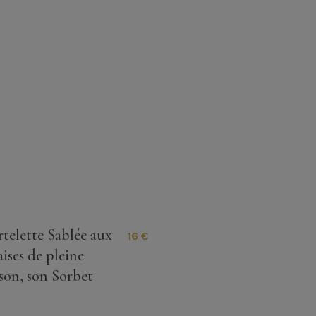
rtelette Sablée aux
16 €
aises de pleine
ison, son Sorbet