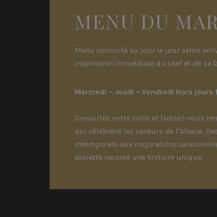
MENU DU MA
Menu concocté au jour le jour selon arri
inspiration immédiate du chef et de sa 
Mercredi – Jeudi – Vendredi Hors jours 
Consultez notre carte et laissez-vous ten
qui célèbrent les saveurs de l’Alsace. De
intemporels aux inspirations saisonnièr
assiette raconte une histoire unique.