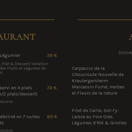
AURANT
Suscep
Légumier
39 €
, Plat & Dessert) Variation
Carpaccio de la
des Fruits et Légumes du
t
Choucroute Nouvelle de
Krautergersheim
Marcassin Fumé, Herbes
ervi en 4 plats
72 €
et Fleurs de la nature
e/2 plats/dessert)
oissons
Filet de Caille, Sot-l'y-
écliné en 7 suites
89 €
Laisse au Foie Gras,
ts
Légumes d’été & Girolles
oissons