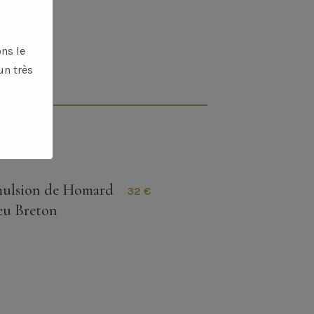
ns le
un très
ulsion de Homard
32 €
eu Breton