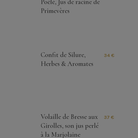
Poêlé, Jus de racine de
Primevères
Confit de Silure,
34 €
Herbes & Aromates
Volaille de Bresse aux
37 €
Girolles, son jus perlé
à la Marjolaine