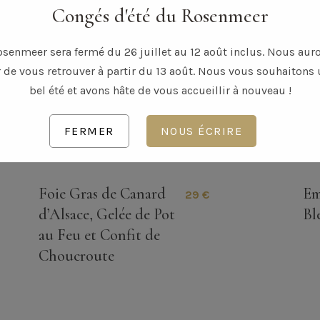
Congés d'été du Rosenmeer
osenmeer sera fermé du 26 juillet au 12 août inclus. Nous auro
r de vous retrouver à partir du 13 août. Nous vous souhaitons 
bel été et avons hâte de vous accueillir à nouveau !
FERMER
NOUS ÉCRIRE
LES ENTRÉES
Foie Gras de Canard
Em
29 €
d’Alsace, Gelée de Pot
Bl
au Feu et Confit de
Choucroute