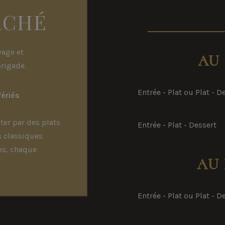
RCHÉ
vage et
AU 
brigade.
Entrée - Plat ou Plat - D
fériés
ter par des plats
Entrée - Plat - Dessert
s classiques
es, chaque
AU 
Entrée - Plat ou Plat - D