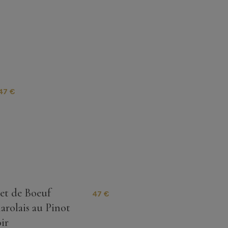
47 €
let de Boeuf
47 €
arolais au Pinot
ir