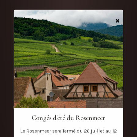
×
HÔTEL &
RESTAURANT
BIENVENUE EN ALSACE
LE ROSENMEER – AU PIED DU MONT
SAINTE ODILE
Congés d'été du Rosenmeer
BOUTIQUE EN LIGNE
Le Rosenmeer sera fermé du 26 juillet au 12