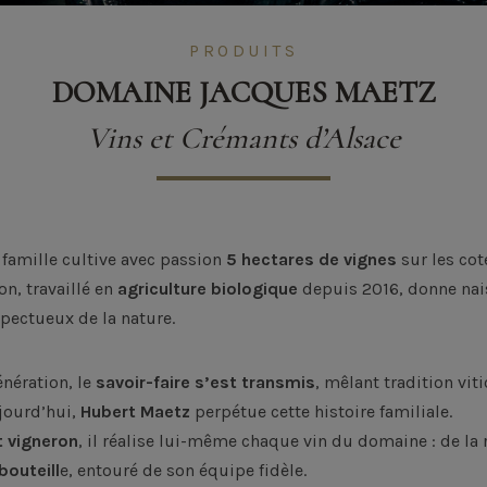
PRODUITS
DOMAINE JACQUES MAETZ
Vins et Crémants d’Alsace
e famille cultive avec passion
5 hectares de vignes
sur les co
on, travaillé en
agriculture biologique
depuis 2016, donne nai
spectueux de la nature.
nération, le
savoir-faire s’est transmis
, mêlant tradition viti
jourd’hui,
Hubert Maetz
perpétue cette histoire familiale.
t vigneron
, il réalise lui-même chaque vin du domaine : de la 
bouteill
e, entouré de son équipe fidèle.