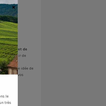
×
 notre
coffret de
borée à partir de
ur une belle idée de
e célébrer vos
ns le
un très