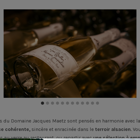
ts du Domaine Jacques Maetz sont pensés en harmonie avec la
ce cohérente,
sincère et enracinée dans le
terroir alsacien
. V
s au verre au restaurant, ou repartir avec
une sélection à emp